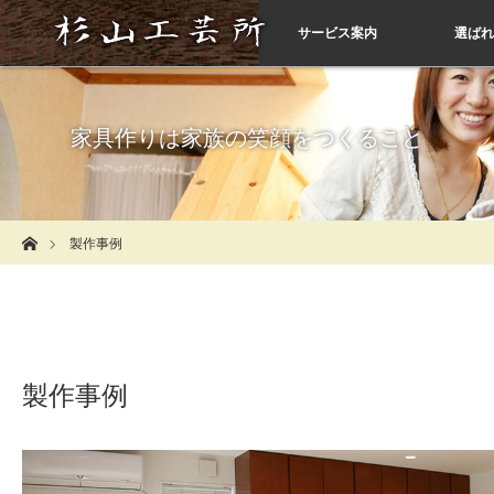
サービス案内
選ばれ
家具作りは家族の笑顔をつくること
ホーム
製作事例
製作事例