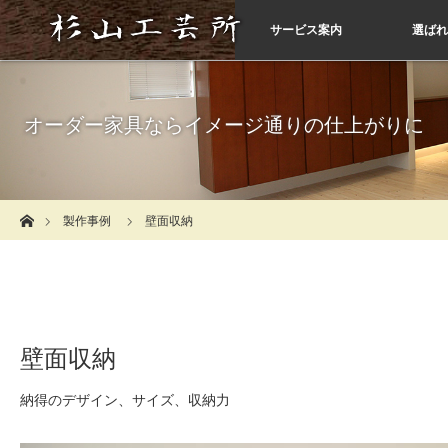
サービス案内
選ばれ
オーダー家具ならイメージ通りの仕上がりに
ホーム
製作事例
壁面収納
壁面収納
納得のデザイン、サイズ、収納力